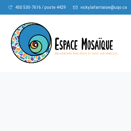
450 530-7616 / poste 4429
vicky.lafantaisie@uqo.ca