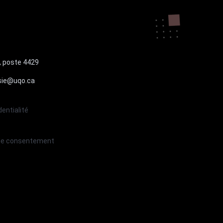
, poste 4429
isie@uqo.ca
dentialité
 de consentement