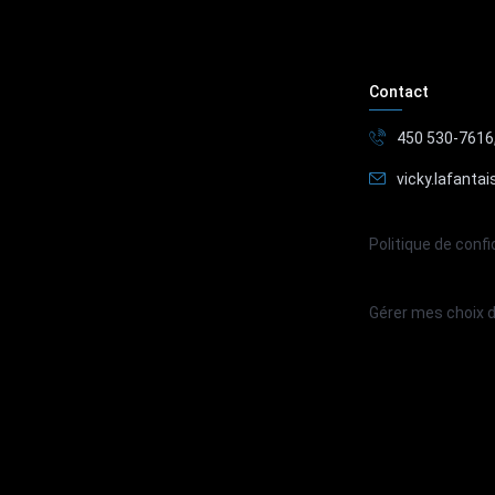
Contact
450 530-7616
vicky.lafanta
Politique de confi
Gérer mes choix